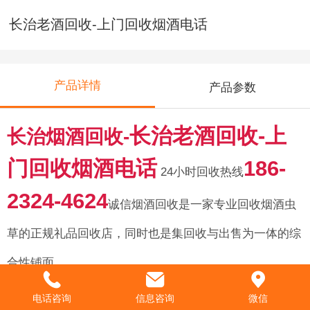
长治老酒回收-上门回收烟酒电话
产品详情
产品参数
长治老酒回收-上
长治烟酒回收-
门回收烟酒电话
186-
24小时回收热线
2324-4624
诚信烟酒回收是一家专业回收烟酒虫
草的正规礼品回收店，同时也是集回收与出售为一体的综
合性铺面。
长治
烟酒回收-
长治
烟酒回收-上门
电话咨询
信息咨询
微信